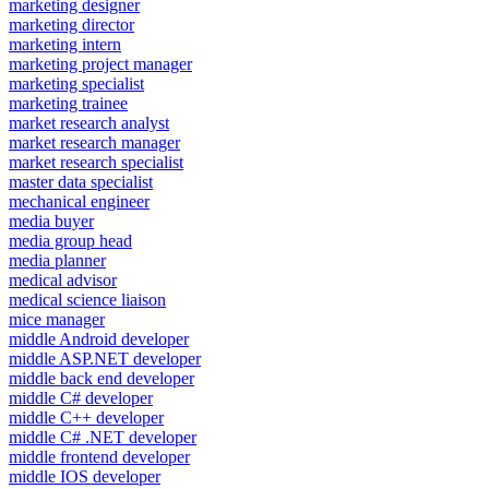
marketing designer
marketing director
marketing intern
marketing project manager
marketing specialist
marketing trainee
market research analyst
market research manager
market research specialist
master data specialist
mechanical engineer
media buyer
media group head
media planner
medical advisor
medical science liaison
mice manager
middle Android developer
middle ASP.NET developer
middle back end developer
middle C# developer
middle C++ developer
middle C# .NET developer
middle frontend developer
middle IOS developer