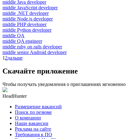
middle Java developer
middle JavaScript developer
middle .NET developer
middle Node.js developer
middle PHP developer
middle Python developer
middle QA
middle QA engineer
middle ruby on rails developer
middle senior Android developer
1
2
дальше
Скачайте приложение
Чтобы получать уведомления о приглашениях мгновенно
HeadHunter
Размещение вакансий
Поиск по резюме
О компании
Наши вакансии
Реклама на сайте
Требования к ПО