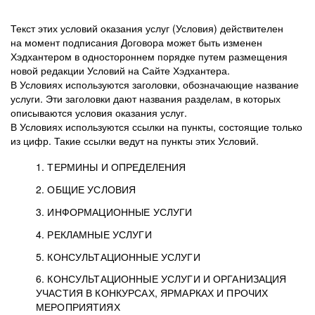
Текст этих условий оказания услуг (Условия) действителен
на момент подписания Договора может быть изменен
Хэдхантером в одностороннем порядке путем размещения
новой редакции Условий на Сайте Хэдхантера.
В Условиях используются заголовки, обозначающие название
услуги. Эти заголовки дают названия разделам, в которых
описываются условия оказания услуг.
В Условиях используются ссылки на пункты, состоящие только
из цифр. Такие ссылки ведут на пункты этих Условий.
1. ТЕРМИНЫ И ОПРЕДЕЛЕНИЯ
2. ОБЩИЕ УСЛОВИЯ
3. ИНФОРМАЦИОННЫЕ УСЛУГИ
1.1. Хэдхантер, или
Хэдхантер, ООО
4. РЕКЛАМНЫЕ УСЛУГИ
HeadHunter, или
«Хэдхантер», ИНН
2.1. Типы и статусы регистрации
5. КОНСУЛЬТАЦИОННЫЕ УСЛУГИ
Исполнитель
7718620740, адрес:
Типы регистрации
3.1. Предоставление доступа к базе данных
2.2. Активация услуг
6. КОНСУЛЬТАЦИОННЫЕ УСЛУГИ И ОРГАНИЗАЦИЯ
125047, г. Москва,
резюме с предложениями Соискателей
Описание и активация
УЧАСТИЯ В КОНКУРСАХ, ЯРМАРКАХ И ПРОЧИХ
2.1.1. Заказчику может быть присвоен один
4.0. Общие условия оказания рекламных услуг
внутригородская
о трудоустройстве с возможностью просмотра
МЕРОПРИЯТИЯХ
из Типов регистраций.
территория
4.0.1. Хэдхантер оказывает Заказчику услугу