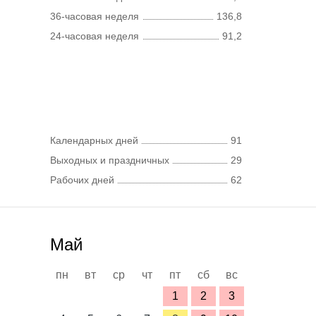
36-часовая неделя
136,8
24-часовая неделя
91,2
Календарных дней
91
Выходных и праздничных
29
Рабочих дней
62
Май
пн
вт
ср
чт
пт
сб
вс
1
2
3