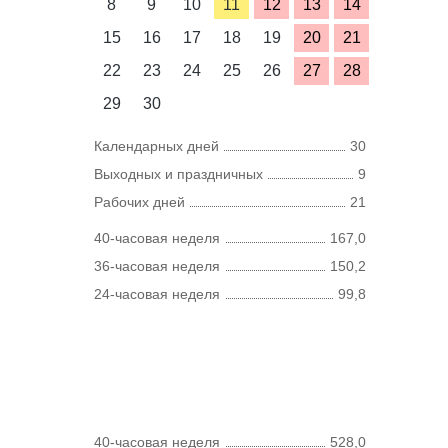
8
9
10
11
12
13
14
15
16
17
18
19
20
21
22
23
24
25
26
27
28
29
30
Календарных дней
30
Выходных и праздничных
9
Рабочих дней
21
40-часовая неделя
167,0
36-часовая неделя
150,2
24-часовая неделя
99,8
40-часовая неделя
528,0