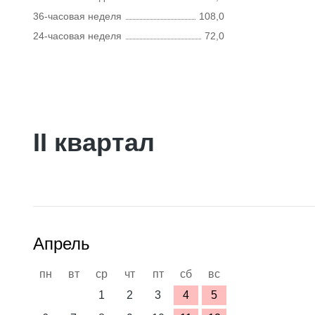
36-часовая неделя
108,0
24-часовая неделя
72,0
II квартал
Апрель
пн
вт
ср
чт
пт
сб
вс
1
2
3
4
5