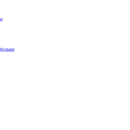
ре
 больше