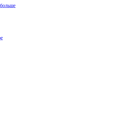
 больше
ре