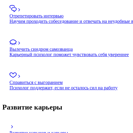
Отрепетировать интервью
Научим проходить собеседование и отвечать на неудобные
Вылечить синдром самозванца
Карьерный психолог поможет чувствовать себя увереннее
Справиться с выгоранием
Психолог поддержит, если не осталось сил на работу
Развитие карьеры
Развитие навыков и карьеры