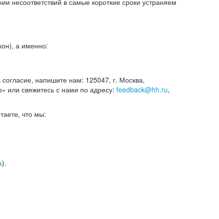
и несоответствий в самые короткие сроки устраняем
он), а именно:
ь согласие, напишите нам: 125047, г. Москва,
р» или свяжитесь с нами по адресу:
feedback@hh.ru
,
итаете, что мы:
а
).