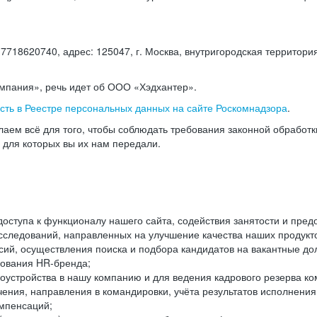
18620740, адрес: 125047, г. Москва, внутригородская территория
омпания», речь идет об ООО «Хэдхантер».
есть в Реестре персональных данных на сайте Роскомнадзора
.
аем всё для того, чтобы соблюдать требования законной обработ
, для которых вы их нам передали.
ступа к функционалу нашего сайта, содействия занятости и пред
следований, направленных на улучшение качества наших продуктов
ий, осуществления поиска и подбора кандидатов на вакантные дол
ования HR-бренда;
оустройства в нашу компанию и для ведения кадрового резерва ко
чения, направления в командировки, учёта результатов исполнени
омпенсаций;