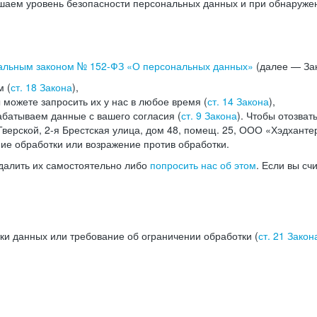
аем уровень безопасности персональных данных и при обнаружени
альным законом №
152-ФЗ
«О персональных данных»
(далее — Зак
м (
ст. 18 Закона
),
можете запросить их у нас в любое время (
ст. 14 Закона
),
абатываем данные с вашего согласия (
ст. 9 Закона
). Чтобы отозват
верской, 2-я Брестская улица, дом 48, помещ. 25, ООО «Хэдханте
ние обработки или возражение против обработки.
далить их самостоятельно либо
попросить нас об этом
. Если вы сч
ки данных или требование об ограничении обработки (
ст. 21 Закон