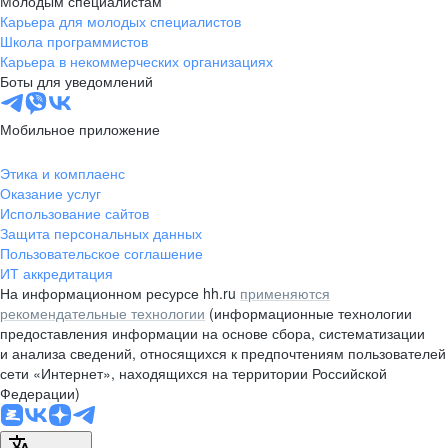
Молодым специалистам
Карьера для молодых специалистов
pr@nsk.hh.ru
Школа программистов
Карьера в некоммерческих организациях
Минск
Боты для уведомлений
пр-т Дзержинского, д. 57,
10 этаж, помещение 45-1
Мобильное приложение
+375 (17)
336-03-02
Этика и комплаенс
pr@rabota.by
Оказание услуг
Использование сайтов
Алматы
Защита персональных данных
Пользовательское соглашение
пр. Абая, д. 151, БЦ Алатау,
ИТ аккредитация
12 этаж, офис 1209
На информационном ресурсе hh.ru
применяются
+7 727 232-13-13
рекомендательные технологии
(информационные технологии
pr@headhunter.com.kz
предоставления информации на основе сбора, систематизации
и анализа сведений, относящихся к предпочтениям пользователей
сети «Интернет», находящихся на территории Российской
Федерации)