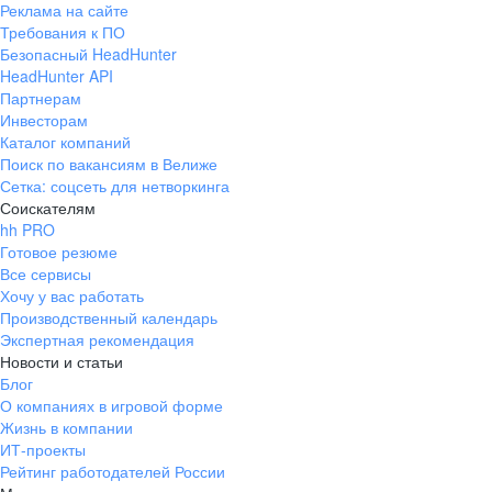
Реклама на сайте
+7 343 226-79-99
Требования к ПО
pr@ural.hh.ru
Безопасный HeadHunter
HeadHunter API
Краснодар
Партнерам
Инвесторам
ул. Янковского, д. 169, 7 этаж,
Каталог компаний
706 каб.
Поиск по вакансиям в Велиже
+7 861 205-55-57
Сетка: соцсеть для нетворкинга
pr@krd.hh.ru
Соискателям
hh PRO
Готовое резюме
Владивосток
Все сервисы
пер. Ланинский д. 4, офис 3.4
Хочу у вас работать
Производственный календарь
+7 423 202-33-28
Экспертная рекомендация
pr@dv.hh.ru
Новости и статьи
Блог
Новосибирск
О компаниях в игровой форме
Жизнь в компании
ул. Большевистская, д. 35,
ИТ-проекты
помещение 21
Рейтинг работодателей России
+7 383 207-94-64