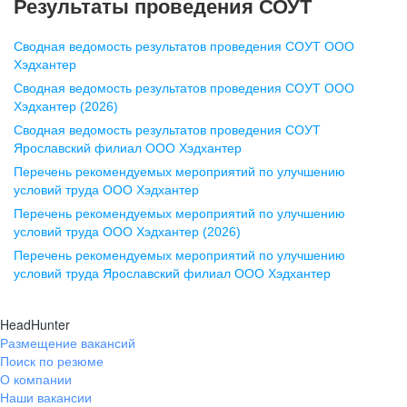
Результаты проведения СОУТ
pr@nn.hh.ru
Сводная ведомость результатов проведения СОУТ ООО
Воронеж
Хэдхантер
Сводная ведомость результатов проведения СОУТ ООО
ул. Комиссаржевской, д. 10,
Хэдхантер (2026)
офис 1212
Сводная ведомость результатов проведения СОУТ
+7 473 280-05-05
Ярославский филиал ООО Хэдхантер
pr@vrn.hh.ru
Перечень рекомендуемых мероприятий по улучшению
условий труда ООО Хэдхантер
Казань
Перечень рекомендуемых мероприятий по улучшению
ул. Спартаковская, д. 2А, этаж 3,
условий труда ООО Хэдхантер (2026)
помещение 15
Перечень рекомендуемых мероприятий по улучшению
условий труда Ярославский филиал ООО Хэдхантер
+7 843 212-12-50
pr@kzn.hh.ru
HeadHunter
Размещение вакансий
Екатеринбург
Поиск по резюме
ул. Боевых Дружин, стр. 20,
О компании
5 этаж, офис 505, 521
Наши вакансии