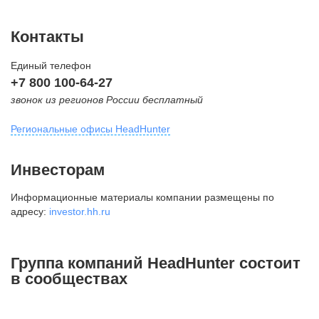
Контакты
Единый телефон
+7 800 100-64-27
звонок из регионов России бесплатный
Региональные офисы HeadHunter
Москва
Инвесторам
внутригородская территория
Информационные материалы компании размещены по
Муниципальный округ Тверской,
адресу:
investor.hh.ru
2-я Брестская ул., д. 48,
помещение 25
+7 495 974-64-27
Группа компаний HeadHunter состоит
+7 495 980-64-27
в сообществах
+7 495 134-92-24
press@hh.ru