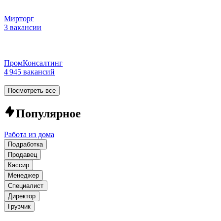
Мирторг
3 вакансии
ПромКонсалтинг
4 945 вакансий
Посмотреть все
Популярное
Работа из дома
Подработка
Продавец
Кассир
Менеджер
Специалист
Директор
Грузчик